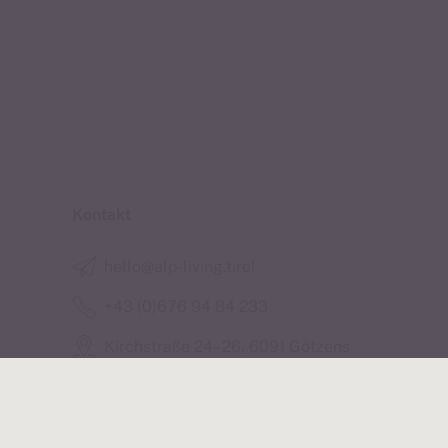
Kontakt
hello@alp-living.tirol
+43 (0)676 94 84 233
Kirchstraße 24–26, 6091 Götzens