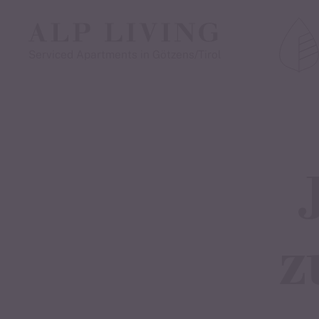
Frühsommerza
Serviced Apartments in Götzens/Tirol
Motorradfahre
5 Übernachtungen buchen – 1 Nacht gesche
Starten Sie mit Ihrer Maschine in die warme
kurvenreiche Strecken, atemberaubende
Panoramen und echte Gastfreundschaft – bei
Biker herzlich willkommen!
Zeitraum:
23.06. - 27.06.2025