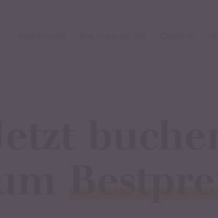
uber für
Apartments
Das erwartet Sie
Check-in
Ur
r
nkt
Jetzt buche
 Jahreszeit und entdecken Sie
 uns sind
zum
Bestpre