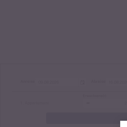
Jetzt Zimmer ab 2 Nächten direkt buch
Nachricht dauerhaft ausblenden
Anreise
Abreise
Erwachsene(r)
1
. Appartement