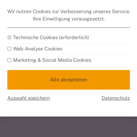
Wir nutzen Cookies zur Verbesserung unseres Service.
6
S
Ihre Einwilligung vorausgesetzt.
r
Sa
So
Mo
Di
M
Technische Cookies (erforderlich)
1
2
1
Web-Analyse Cookies
7
8
9
7
8
Marketing & Social Media Cookies
14
15
16
14
15
1
21
22
23
21
22
2
Alle akzeptieren
28
29
30
28
29
3
Auswahl speichern
Datenschutz
ine Anreise
1
Nur Abreise
1
Kein durchgehender Aufent