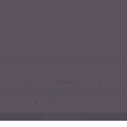
en
7 Nächte
Kind(er)
Angebote suchen