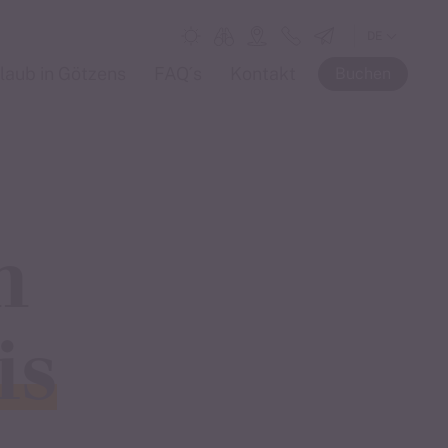
DE
EN
laub in Götzens
FAQ´s
Kontakt
Buchen
IT
n
is