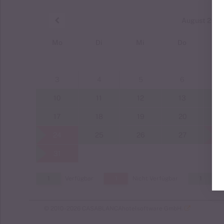
August 202
Mo
Di
Mi
Do
F
3
4
5
6
10
11
12
13
17
18
19
20
24
25
26
27
31
1
Verfügbar
1
Nicht Verfügbar
1
Ke
© 2010 - 2026 CASABLANCAhotelsoftware GmbH.