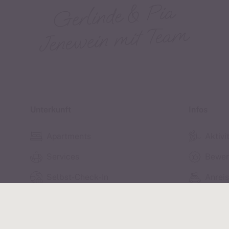
Unterkunft
Infos
Apartments
Aktivi
Services
Bewer
Selbst-Check-In
Anrei