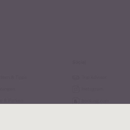
Social
täten & Tipps
Trip Advisor
tungen
Instagram
se & Parken
booking.com