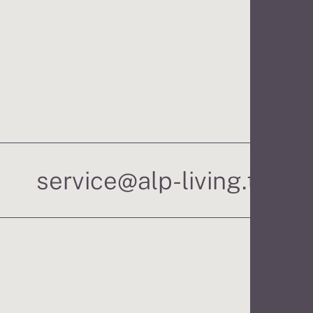
S
service@alp-living.tirol