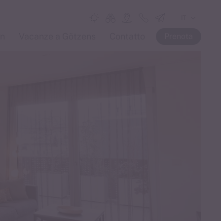
IT
DE
in
Vacanze a Götzens
Contatto
Prenota
EN