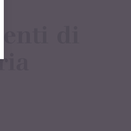
enti di
ria