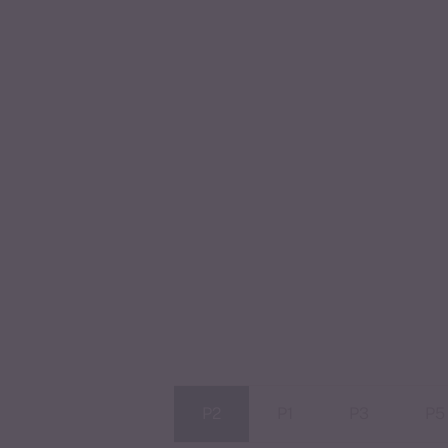
P2
P1
P3
P5