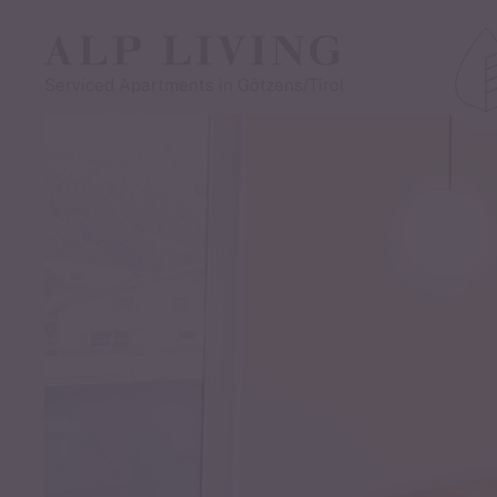
Magia d'inizio 
Serviced Apartments in Götzens/Tirol
motociclisti
Prenotate 5 notti - ricevete 1 notte gratis
Iniziate la bella stagione con la vostra moto
e scoprite percorsi tortuosi, panorami
mozzafiato e un'ospitalità
genuina: qui i motociclisti sono i benvenuti!
Periodo:
23.06. - 27.06.2025