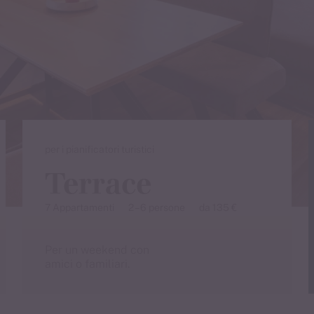
partire da 2 notti
per i pianificatori turistici
Terrace
7 Appartamenti
2 – 6 persone
da 135 €
Per un weekend con
amici o familiari.