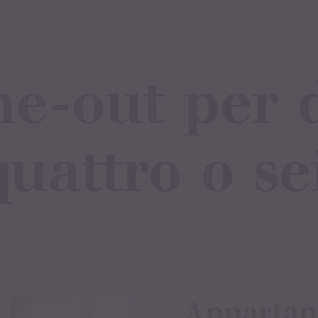
e-out per 
quattro o sei
Appartam