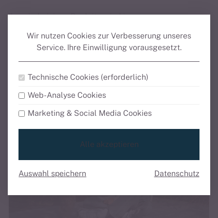
Ihre vierbeinigen Begleiter sind in unseren
Ferienwohnungen selbstverständlich willkommen. Bitte
Wir nutzen Cookies zur Verbesserung unseres
teilen Sie uns bei Ihrer Buchung im Kontaktformular
Service.
Ihre Einwilligung vorausgesetzt.
unter dem Feld ‚Bemerkung‘ mit, dass Sie Ihr Haustier
mitbringen. Für den Aufenthalt Ihres Haustieres wird
ein zusätzlicher Betrag von 15 € pro Tag berechnet, der
Technische Cookies (erforderlich)
Ihrer Rechnung hinzugefügt wird.
Web-Analyse Cookies
Marketing & Social Media Cookies
Alle akzeptieren
Auswahl speichern
Datenschutz