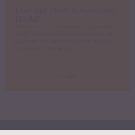
Lust auf Stadt & Goldenes
Dachl?
Besuchen Sie unsere Hofgasse Apartments
mitten in Innsbruck – nur wenige Schritte vom
Goldenen Dachl entfernt und ideal für Kultur,
Kulinarik und Altstadtflair.
Hausordnung