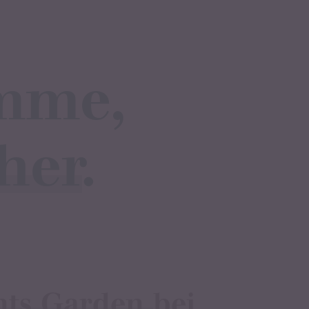
mme,
her
.
nts Garden
bei