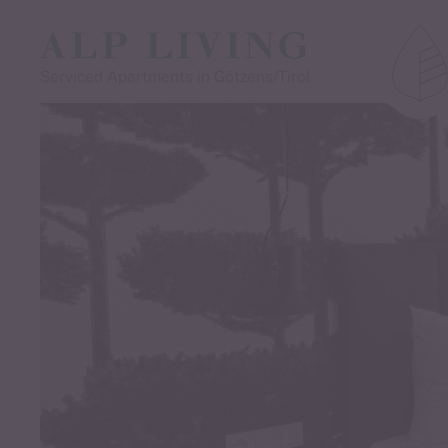
Frühsommerza
Serviced Apartments in Götzens/Tirol
Motorradfahre
5 Übernachtungen buchen – 1 Nacht gesche
Starten Sie mit Ihrer Maschine in die warme
kurvenreiche Strecken, atemberaubende
Panoramen und echte Gastfreundschaft – bei
Biker herzlich willkommen!
Zeitraum:
23.06. - 27.06.2025