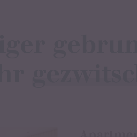
iger gebru
hr
gezwitsc
Apartme