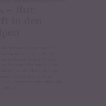
k – Ihre
ft in den
lpen
modernen Garden Apartments in
nsprung von Innsbruck entfernt.
ieten Platz für 2 bis 6 Personen
lien, Paare oder Freunde, die eine
ckvolle Unterkunft in den Alpen
e und Privatsphäre in unseren
ie sich vom atemberaubenden Blick
verzaubern.