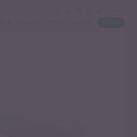
DE
EN
laub in Götzens
FAQ´s
Kontakt
Buchen
IT