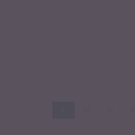
G1
G2
G3
G