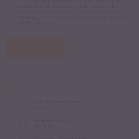
Die hier eingegebenen Daten dürfen von Alp Living zur
Kontaktaufnahme und Zusendung der gewünschten
Informationen verarbeitet und gespeichert werden. Die
Zustimmung können Sie jederzeit per E-Mail an hello@alp-
living.tirol widerrufen.
Anfrage senden
Freizeitzentrum Axams
2 Minuten
Bikepark Mutters
8 Minuten