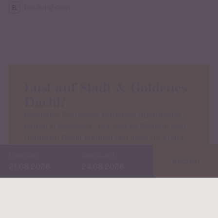
booking.com
Lust auf Stadt & Goldenes
Dachl?
Besuchen Sie unsere Hofgasse Apartments
mitten in Innsbruck – nur wenige Schritte vom
Goldenen Dachl entfernt und ideal für Kultur,
Kulinarik und Altstadtflair.
Check-in
Check-out
Buchen