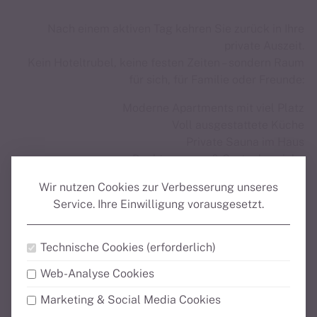
Nach einem aktiven Tag kehren Sie zurück in Ihre
private Auszeit.
Kein Hoteltrubel, keine festen Zeiten – sondern Raum
für sich, für Familie oder Freunde:
Moderne Apartments mit viel Platz
Voll ausgestattete Küche
Private Sauna im Haus
Dachterrassen & Gartenbereiche
Bike-Service-Station
Wir nutzen Cookies zur Verbesserung unseres
E-Ladestation
Service.
Ihre Einwilligung vorausgesetzt.
24/7 Self-Check-in
Technische Cookies (erforderlich)
Alles Serivce Leistungen entdecken
Web-Analyse Cookies
Alle Highlights der Unterkunft entdecken
Marketing & Social Media Cookies